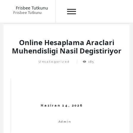
Frisbee Tutkunu
Frisbee Tutkunu
Skip
to
content
Online Hesaplama Araclari
Muhendisligi Nasil Degistiriyor
Uncategorized
185