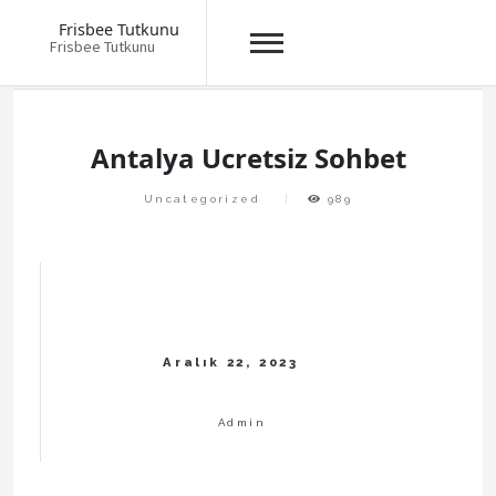
Frisbee Tutkunu
Frisbee Tutkunu
Skip
to
content
Antalya Ucretsiz Sohbet
Uncategorized
989