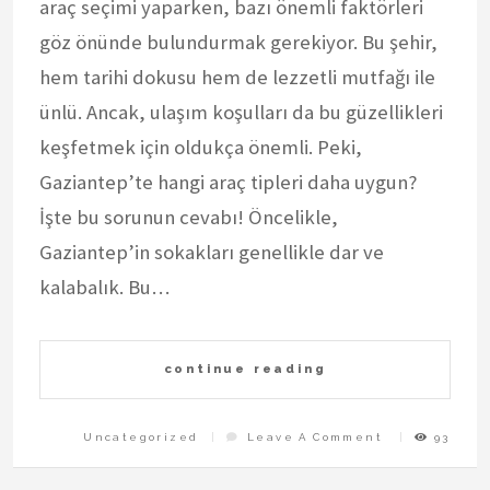
araç seçimi yaparken, bazı önemli faktörleri
göz önünde bulundurmak gerekiyor. Bu şehir,
hem tarihi dokusu hem de lezzetli mutfağı ile
ünlü. Ancak, ulaşım koşulları da bu güzellikleri
keşfetmek için oldukça önemli. Peki,
Gaziantep’te hangi araç tipleri daha uygun?
İşte bu sorunun cevabı! Öncelikle,
Gaziantep’in sokakları genellikle dar ve
kalabalık. Bu…
continue reading
On
Uncategorized
Leave A Comment
93
Gaziantepe
Uygun
Arac
Secimi