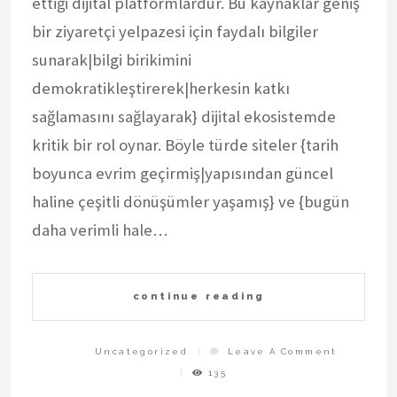
ettiği dijital platformlardur. Bu kaynaklar geniş
bir ziyaretçi yelpazesi için faydalı bilgiler
sunarak|bilgi birikimini
demokratikleştirerek|herkesin katkı
sağlamasını sağlayarak} dijital ekosistemde
kritik bir rol oynar. Böyle türde siteler {tarih
boyunca evrim geçirmiş|yapısından güncel
haline çeşitli dönüşümler yaşamış} ve {bugün
daha verimli hale…
continue reading
On
Uncategorized
Leave A Comment
Internet
Forumlar
135