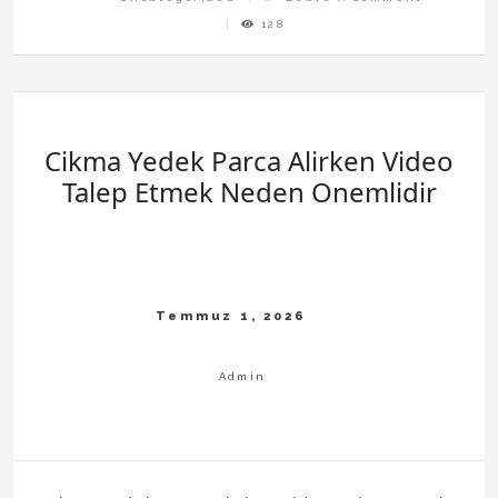
Medyum
Hizmetle
128
Ve
Manevi
Rehberli
Cikma Yedek Parca Alirken Video
Talep Etmek Neden Onemlidir