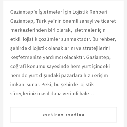
Gaziantep’e İşletmeler İçin Lojistik Rehberi
Gaziantep, Türkiye’nin önemli sanayi ve ticaret
merkezlerinden biri olarak, işletmeler için
etkili lojistik çözümler sunmaktadır. Bu rehber,
şehirdeki lojistik olanaklarını ve stratejilerini
keşfetmenize yardımcı olacaktır. Gaziantep,
coğrafi konumu sayesinde hem yurt içindeki
hem de yurt dışındaki pazarlara hızlı erişim
imkanı sunar. Peki, bu şehirde lojistik
süreçlerinizi nasıl daha verimli hale…
continue reading