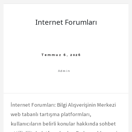
Internet Forumları
İnternet Forumları: Bilgi Alışverişinin Merkezi
web tabanlı tartışma platformları,
kullanıcıların belirli konular hakkında sohbet