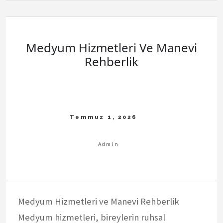
Medyum Hizmetleri Ve Manevi
Rehberlik
Medyum Hizmetleri ve Manevi Rehberlik
Medyum hizmetleri, bireylerin ruhsal