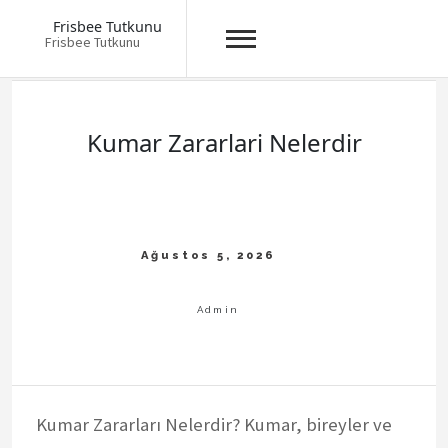
Frisbee Tutkunu
Frisbee Tutkunu
Skip
to
content
Kumar Zararlari Nelerdir
Kumar Zararları Nelerdir? Kumar, bireyler ve