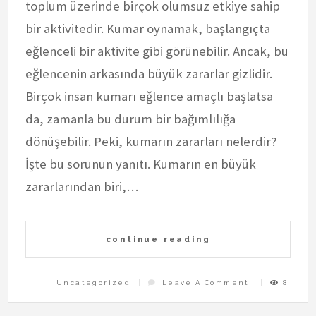
toplum üzerinde birçok olumsuz etkiye sahip
bir aktivitedir. Kumar oynamak, başlangıçta
eğlenceli bir aktivite gibi görünebilir. Ancak, bu
eğlencenin arkasında büyük zararlar gizlidir.
Birçok insan kumarı eğlence amaçlı başlatsa
da, zamanla bu durum bir bağımlılığa
dönüşebilir. Peki, kumarın zararları nelerdir?
İşte bu sorunun yanıtı. Kumarın en büyük
zararlarından biri,…
continue reading
On
Uncategorized
Leave A Comment
8
Kumar
Zararlari
Nelerdir