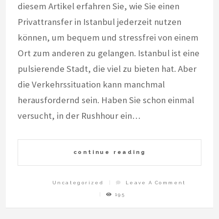
diesem Artikel erfahren Sie, wie Sie einen
Privattransfer in Istanbul jederzeit nutzen
können, um bequem und stressfrei von einem
Ort zum anderen zu gelangen. Istanbul ist eine
pulsierende Stadt, die viel zu bieten hat. Aber
die Verkehrssituation kann manchmal
herausfordernd sein. Haben Sie schon einmal
versucht, in der Rushhour ein…
continue reading
On
Uncategorized
Leave A Comment
Privattra
İstanbul
195
Jederzei
Nutzen