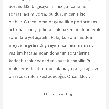
Sorunu MSI bilgisayarlarınız güncelleme
sonrası açılmıyorsa, bu durum can sıkıcı
olabilir. Güncellemeler genellikle performansı
artırmak için yapılır, ancak bazen beklenmedik
sorunlara yol açabilir. Peki, bu sorun neden
meydana gelir? Bilgisayarınızın açılmaması,
yazılım hatalarından donanım sorunlarına
kadar birçok nedenden kaynaklanabilir. Bu
makalede, bu durumu anlamaya çalışacağız ve
olası çözümleri keşfedeceğiz. Öncelikle,…
continue reading