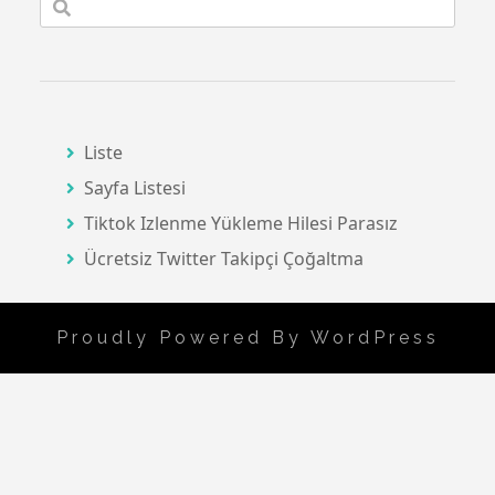
Liste
Sayfa Listesi
Tiktok Izlenme Yükleme Hilesi Parasız
Ücretsiz Twitter Takipçi Çoğaltma
Proudly Powered By WordPress