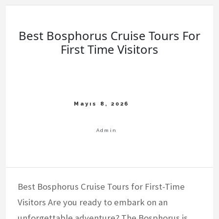
Best Bosphorus Cruise Tours For
First Time Visitors
Best Bosphorus Cruise Tours for First-Time
Visitors Are you ready to embark on an
unforgettable adventure? The Bosphorus is