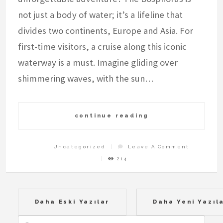
not just a body of water; it’s a lifeline that
divides two continents, Europe and Asia. For
first-time visitors, a cruise along this iconic
waterway is a must. Imagine gliding over
shimmering waves, with the sun…
continue reading
On
Uncategorized
Leave A Comment
Best
Bosphoru
214
Cruise
Tours
For
First
Time
Visitors
Yazı
Daha Eski Yazılar
Daha Yeni Yazıl
gezinmesi