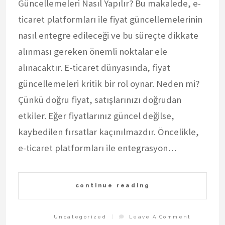
Güncellemeleri Nasıl Yapılır? Bu makalede, e-
ticaret platformları ile fiyat güncellemelerinin
nasıl entegre edileceği ve bu süreçte dikkate
alınması gereken önemli noktalar ele
alınacaktır. E-ticaret dünyasında, fiyat
güncellemeleri kritik bir rol oynar. Neden mi?
Çünkü doğru fiyat, satışlarınızı doğrudan
etkiler. Eğer fiyatlarınız güncel değilse,
kaybedilen fırsatlar kaçınılmazdır. Öncelikle,
e-ticaret platformları ile entegrasyon…
continue reading
On
Uncategorized
Leave A Comment
E