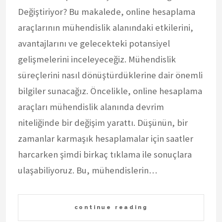
Değiştiriyor? Bu makalede, online hesaplama
araçlarının mühendislik alanındaki etkilerini,
avantajlarını ve gelecekteki potansiyel
gelişmelerini inceleyeceğiz. Mühendislik
süreçlerini nasıl dönüştürdüklerine dair önemli
bilgiler sunacağız. Öncelikle, online hesaplama
araçları mühendislik alanında devrim
niteliğinde bir değişim yarattı. Düşünün, bir
zamanlar karmaşık hesaplamalar için saatler
harcarken şimdi birkaç tıklama ile sonuçlara
ulaşabiliyoruz. Bu, mühendislerin…
continue reading