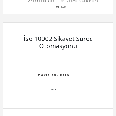
On
Uncategorized
Leave A Comment
Msi
Bilgisaya
196
Guncelle
Sonrasi
Acilmiyor
Sorunu
İso 10002 Sikayet Surec
Otomasyonu