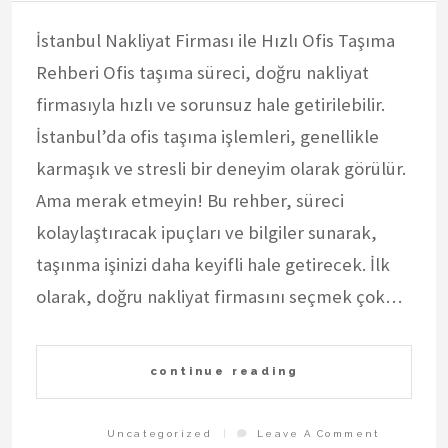
İstanbul Nakliyat Firması ile Hızlı Ofis Taşıma
Rehberi Ofis taşıma süreci, doğru nakliyat
firmasıyla hızlı ve sorunsuz hale getirilebilir.
İstanbul’da ofis taşıma işlemleri, genellikle
karmaşık ve stresli bir deneyim olarak görülür.
Ama merak etmeyin! Bu rehber, süreci
kolaylaştıracak ipuçları ve bilgiler sunarak,
taşınma işinizi daha keyifli hale getirecek. İlk
olarak, doğru nakliyat firmasını seçmek çok…
continue reading
On
Uncategorized
Leave A Comment
İstanbul