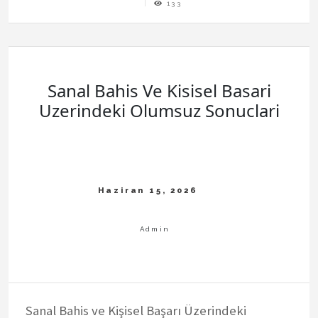
133
Kez
Gelenler
İcin
Rehber
Sanal Bahis Ve Kisisel Basari
Uzerindeki Olumsuz Sonuclari
Sanal Bahis ve Kişisel Başarı Üzerindeki