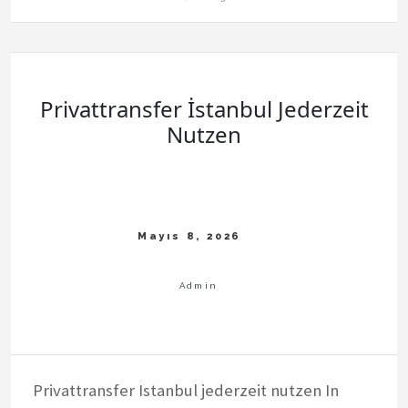
Ohne
Komplika
Buchen
Privattransfer İstanbul Jederzeit
Nutzen
Privattransfer Istanbul jederzeit nutzen In