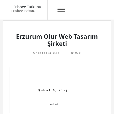
Frisbee Tutkunu
Frisbee Tutkunu
Skip
to
content
Erzurum Olur Web Tasarım
Şirketi
Uncategorized
840