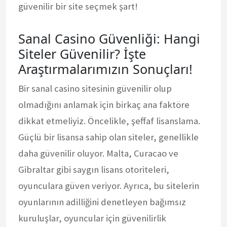
güvenilir bir site seçmek şart!
Sanal Casino Güvenliği: Hangi
Siteler Güvenilir? İşte
Araştırmalarımızın Sonuçları!
Bir sanal casino sitesinin güvenilir olup
olmadığını anlamak için birkaç ana faktöre
dikkat etmeliyiz. Öncelikle, şeffaf lisanslama.
Güçlü bir lisansa sahip olan siteler, genellikle
daha güvenilir oluyor. Malta, Curacao ve
Gibraltar gibi saygın lisans otoriteleri,
oyunculara güven veriyor. Ayrıca, bu sitelerin
oyunlarının adilliğini denetleyen bağımsız
kuruluşlar, oyuncular için güvenilirlik