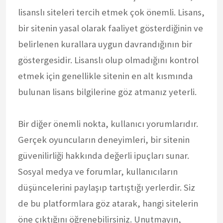
lisanslı siteleri tercih etmek çok önemli. Lisans,
bir sitenin yasal olarak faaliyet gösterdiğinin ve
belirlenen kurallara uygun davrandığının bir
göstergesidir. Lisanslı olup olmadığını kontrol
etmek için genellikle sitenin en alt kısmında
bulunan lisans bilgilerine göz atmanız yeterli.
Bir diğer önemli nokta, kullanıcı yorumlarıdır.
Gerçek oyuncuların deneyimleri, bir sitenin
güvenilirliği hakkında değerli ipuçları sunar.
Sosyal medya ve forumlar, kullanıcıların
düşüncelerini paylaşıp tartıştığı yerlerdir. Siz
de bu platformlara göz atarak, hangi sitelerin
öne çıktığını öğrenebilirsiniz. Unutmayın,