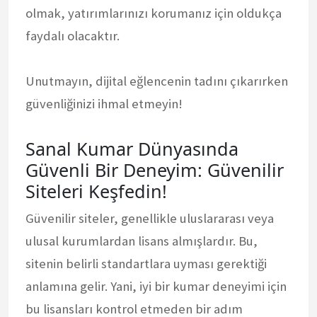
olmak, yatırımlarınızı korumanız için oldukça
faydalı olacaktır.
Unutmayın, dijital eğlencenin tadını çıkarırken
güvenliğinizi ihmal etmeyin!
Sanal Kumar Dünyasında
Güvenli Bir Deneyim: Güvenilir
Siteleri Keşfedin!
Güvenilir siteler, genellikle uluslararası veya
ulusal kurumlardan lisans almışlardır. Bu,
sitenin belirli standartlara uyması gerektiği
anlamına gelir. Yani, iyi bir kumar deneyimi için
bu lisansları kontrol etmeden bir adım