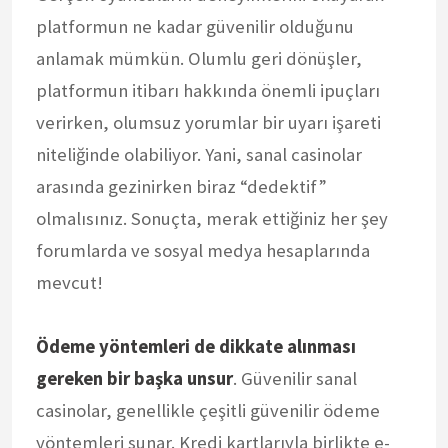
platformun ne kadar güvenilir olduğunu
anlamak mümkün. Olumlu geri dönüşler,
platformun itibarı hakkında önemli ipuçları
verirken, olumsuz yorumlar bir uyarı işareti
niteliğinde olabiliyor. Yani, sanal casinolar
arasında gezinirken biraz “dedektif”
olmalısınız. Sonuçta, merak ettiğiniz her şey
forumlarda ve sosyal medya hesaplarında
mevcut!
Ödeme yöntemleri de dikkate alınması
gereken bir başka unsur
. Güvenilir sanal
casinolar, genellikle çeşitli güvenilir ödeme
yöntemleri sunar. Kredi kartlarıyla birlikte e-