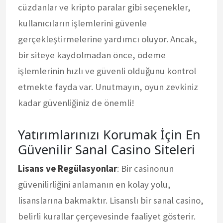
cüzdanlar ve kripto paralar gibi seçenekler,
kullanıcıların işlemlerini güvenle
gerçekleştirmelerine yardımcı oluyor. Ancak,
bir siteye kaydolmadan önce, ödeme
işlemlerinin hızlı ve güvenli olduğunu kontrol
etmekte fayda var. Unutmayın, oyun zevkiniz
kadar güvenliğiniz de önemli!
Yatırımlarınızı Korumak İçin En
Güvenilir Sanal Casino Siteleri
Lisans ve Regülasyonlar
: Bir casinonun
güvenilirliğini anlamanın en kolay yolu,
lisanslarına bakmaktır. Lisanslı bir sanal casino,
belirli kurallar çerçevesinde faaliyet gösterir.