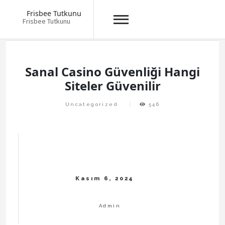
Frisbee Tutkunu
Frisbee Tutkunu
Skip
to
content
Sanal Casino Güvenliği Hangi
Siteler Güvenilir
Uncategorized
546