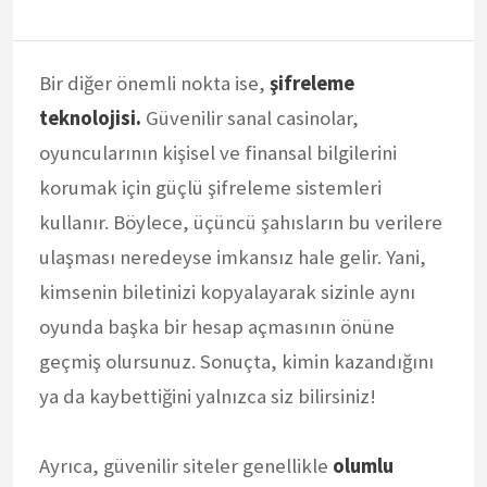
Bir diğer önemli nokta ise,
şifreleme
teknolojisi.
Güvenilir sanal casinolar,
oyuncularının kişisel ve finansal bilgilerini
korumak için güçlü şifreleme sistemleri
kullanır. Böylece, üçüncü şahısların bu verilere
ulaşması neredeyse imkansız hale gelir. Yani,
kimsenin biletinizi kopyalayarak sizinle aynı
oyunda başka bir hesap açmasının önüne
geçmiş olursunuz. Sonuçta, kimin kazandığını
ya da kaybettiğini yalnızca siz bilirsiniz!
Ayrıca, güvenilir siteler genellikle
olumlu