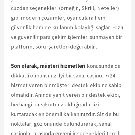
cüzdan seçenekleri (örneğin, Skrill, Neteller)
gibi modern çözümler, oyunculara hem
güvenlik hem de kullanım kolaylığı sağlar. Hızlı
ve güvenilir para çekim işlemleri sunmayan bir
platform, soru işaretleri doğurabilir.
Son olarak, müşteri hizmetleri
konusunda da
dikkatli olmalısınız. İyi bir sanal casino, 7/24
hizmet veren bir müşteri destek ekibine sahip
olmalıdır. Anında yanıt veren bir destek ekibi,
herhangi bir sıkıntınız olduğunda sizi
kurtaracak en önemli kalkanınızdır. Siz de bu
noktaları göz önünde bulundurarak, sanal
casinolar arasında güvenilir seçenekleri tercih