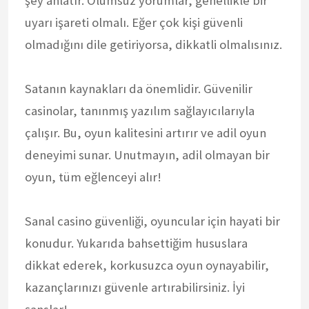
şey anlatır. Olumsuz yorumlar, genellikle bir
uyarı işareti olmalı. Eğer çok kişi güvenli
olmadığını dile getiriyorsa, dikkatli olmalısınız.
Satanın kaynakları da önemlidir. Güvenilir
casinolar, tanınmış yazılım sağlayıcılarıyla
çalışır. Bu, oyun kalitesini artırır ve adil oyun
deneyimi sunar. Unutmayın, adil olmayan bir
oyun, tüm eğlenceyi alır!
Sanal casino güvenliği, oyuncular için hayati bir
konudur. Yukarıda bahsettiğim hususlara
dikkat ederek, korkusuzca oyun oynayabilir,
kazançlarınızı güvenle artırabilirsiniz. İyi