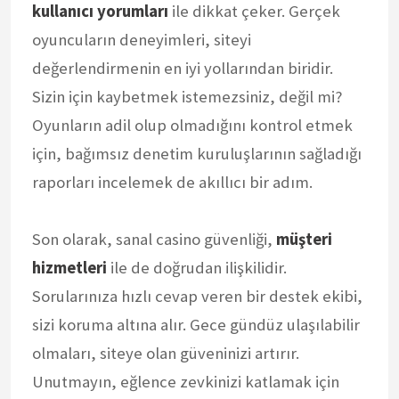
kullanıcı yorumları
ile dikkat çeker. Gerçek
oyuncuların deneyimleri, siteyi
değerlendirmenin en iyi yollarından biridir.
Sizin için kaybetmek istemezsiniz, değil mi?
Oyunların adil olup olmadığını kontrol etmek
için, bağımsız denetim kuruluşlarının sağladığı
raporları incelemek de akıllıcı bir adım.
Son olarak, sanal casino güvenliği,
müşteri
hizmetleri
ile de doğrudan ilişkilidir.
Sorularınıza hızlı cevap veren bir destek ekibi,
sizi koruma altına alır. Gece gündüz ulaşılabilir
olmaları, siteye olan güveninizi artırır.
Unutmayın, eğlence zevkinizi katlamak için