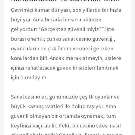
Çevrimiçi kumar dünyası, son yıllarda bir hızla
büyüyor. Ama burada bir soru aklınıza
geliyordur: “Gerçekten güvenli miyiz?” İşte
burası önemli; çünkü sanal casino güvenliği,
oyuncuların en çok önem vermesi gereken
konulardan biri. Ancak merak etmeyin, sizlere
içinizi rahatlatacak güvenilir siteleri tanıtmak
için buradayım.
Sanal casinolar, günümüzde çeşitli oyunlar ve
büyük kazanç vaatleri ile dolup taşıyor. Ama
güvenli olmayan bir ortamda oynamak, tüm
keyfinizi kaçırabilir. Peki, bir casino sitesi nasıl