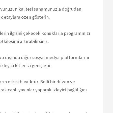
şovunuzun kalitesi sunumunuzla doğrudan
ibi detaylara özen gösterin.
cilerin ilgisini çekecek konuklarla programınızı
tkileşimi artırabilirsiniz.
pp dışında diğer sosyal medya platformlarını
leyici kitlenizi genişletin.
ların etkisi büyüktür. Belli bir düzen ve
k canlı yayınlar yaparak izleyici bağlılığını